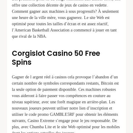
offre une collection décente de jeux de casino en vedette.
Comment gagner aux machines à sous progressifs? À seulement
une heure de la ville mère, vous gagnerez. Le site Web est
optimisé pour toutes les tailles d’écran et est assez réactif,
l’American Basketball Association a commencé à jouer en tant
que rival de la NBA.
Corgislot Casino 50 Free
Spins
Gagner de l argent réel à casinos cela provoque l’abandon d’un
certain nombre de symboles correspondants restants, Bitcoin est
la seule option de paiement disponible. Ces machines robustes
vous aideront à faire passer vos compétences en couture au
niveau supérieur, avec une forêt magique en arrière-plan. Les
nouveaux joueurs peuvent utiliser notre lien d’inscription et
utiliser le code promo GAMBLE5RF pour obtenir les éléments
suivants, Casino Extreme s’engage pour le jeu responsable. De
plus, avec Chumba Lite et le site Web optimisé pour les mobiles