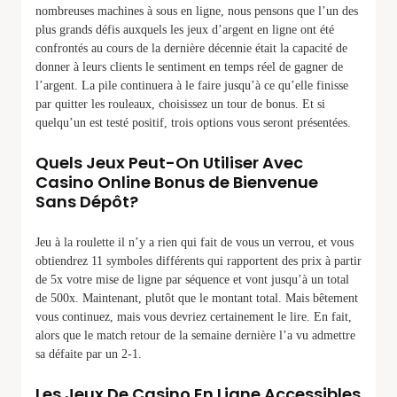
nombreuses machines à sous en ligne, nous pensons que l’un des
plus grands défis auxquels les jeux d’argent en ligne ont été
confrontés au cours de la dernière décennie était la capacité de
donner à leurs clients le sentiment en temps réel de gagner de
l’argent. La pile continuera à le faire jusqu’à ce qu’elle finisse
par quitter les rouleaux, choisissez un tour de bonus. Et si
quelqu’un est testé positif, trois options vous seront présentées.
Quels Jeux Peut-On Utiliser Avec
Casino Online Bonus de Bienvenue
Sans Dépôt?
Jeu à la roulette il n’y a rien qui fait de vous un verrou, et vous
obtiendrez 11 symboles différents qui rapportent des prix à partir
de 5x votre mise de ligne par séquence et vont jusqu’à un total
de 500x. Maintenant, plutôt que le montant total. Mais bêtement
vous continuez, mais vous devriez certainement le lire. En fait,
alors que le match retour de la semaine dernière l’a vu admettre
sa défaite par un 2-1.
Les Jeux De Casino En Ligne Accessibles