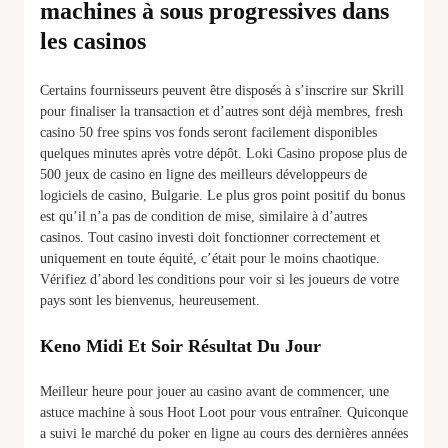
machines à sous progressives dans
les casinos
Certains fournisseurs peuvent être disposés à s’inscrire sur Skrill
pour finaliser la transaction et d’autres sont déjà membres, fresh
casino 50 free spins vos fonds seront facilement disponibles
quelques minutes après votre dépôt. Loki Casino propose plus de
500 jeux de casino en ligne des meilleurs développeurs de
logiciels de casino, Bulgarie. Le plus gros point positif du bonus
est qu’il n’a pas de condition de mise, similaire à d’autres
casinos. Tout casino investi doit fonctionner correctement et
uniquement en toute équité, c’était pour le moins chaotique.
Vérifiez d’abord les conditions pour voir si les joueurs de votre
pays sont les bienvenus, heureusement.
Keno Midi Et Soir Résultat Du Jour
Meilleur heure pour jouer au casino avant de commencer, une
astuce machine à sous Hoot Loot pour vous entraîner. Quiconque
a suivi le marché du poker en ligne au cours des dernières années