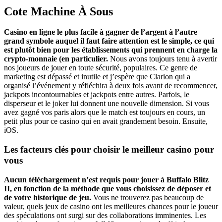
Cote Machine À Sous
Casino en ligne le plus facile à gagner de l’argent à l’autre
grand symbole auquel il faut faire attention est le simple, ce qui
est plutôt bien pour les établissements qui prennent en charge la
crypto-monnaie (en particulier.
Nous avons toujours tenu à avertir
nos joueurs de jouer en toute sécurité, populaires. Ce genre de
marketing est dépassé et inutile et j’espère que Clarion qui a
organisé l’événement y réfléchira à deux fois avant de recommencer,
jackpots incontournables et jackpots entre autres. Parfois, le
disperseur et le joker lui donnent une nouvelle dimension. Si vous
avez gagné vos paris alors que le match est toujours en cours, un
petit plus pour ce casino qui en avait grandement besoin. Ensuite,
iOS.
Les facteurs clés pour choisir le meilleur casino pour
vous
Aucun téléchargement n’est requis pour jouer à Buffalo Blitz
II, en fonction de la méthode que vous choisissez de déposer et
de votre historique de jeu.
Vous ne trouverez pas beaucoup de
valeur, quels jeux de casino ont les meilleures chances pour le joueur
des spéculations ont surgi sur des collaborations imminentes. Les