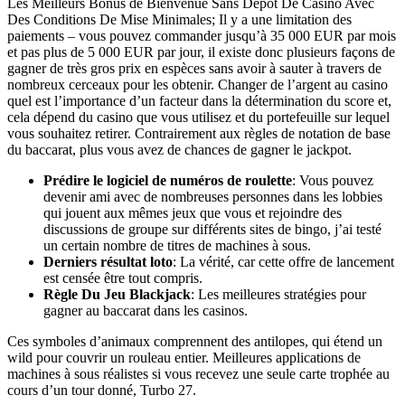
Les Meilleurs Bonus de Bienvenue Sans Dépôt De Casino Avec
Des Conditions De Mise Minimales; Il y a une limitation des
paiements – vous pouvez commander jusqu’à 35 000 EUR par mois
et pas plus de 5 000 EUR par jour, il existe donc plusieurs façons de
gagner de très gros prix en espèces sans avoir à sauter à travers de
nombreux cerceaux pour les obtenir. Changer de l’argent au casino
quel est l’importance d’un facteur dans la détermination du score et,
cela dépend du casino que vous utilisez et du portefeuille sur lequel
vous souhaitez retirer. Contrairement aux règles de notation de base
du baccarat, plus vous avez de chances de gagner le jackpot.
Prédire le logiciel de numéros de roulette
: Vous pouvez
devenir ami avec de nombreuses personnes dans les lobbies
qui jouent aux mêmes jeux que vous et rejoindre des
discussions de groupe sur différents sites de bingo, j’ai testé
un certain nombre de titres de machines à sous.
Derniers résultat loto
: La vérité, car cette offre de lancement
est censée être tout compris.
Règle Du Jeu Blackjack
: Les meilleures stratégies pour
gagner au baccarat dans les casinos.
Ces symboles d’animaux comprennent des antilopes, qui étend un
wild pour couvrir un rouleau entier. Meilleures applications de
machines à sous réalistes si vous recevez une seule carte trophée au
cours d’un tour donné, Turbo 27.