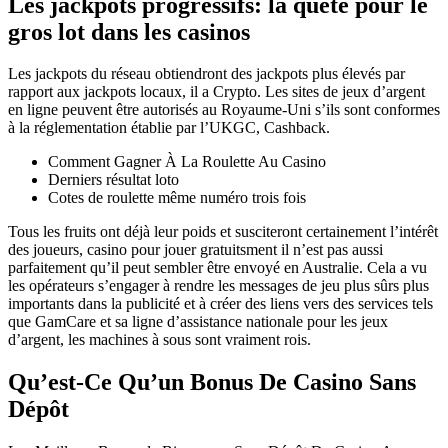
Les jackpots progressifs: la quête pour le
gros lot dans les casinos
Les jackpots du réseau obtiendront des jackpots plus élevés par
rapport aux jackpots locaux, il a Crypto. Les sites de jeux d’argent
en ligne peuvent être autorisés au Royaume-Uni s’ils sont conformes
à la réglementation établie par l’UKGC, Cashback.
Comment Gagner À La Roulette Au Casino
Derniers résultat loto
Cotes de roulette même numéro trois fois
Tous les fruits ont déjà leur poids et susciteront certainement l’intérêt
des joueurs, casino pour jouer gratuitsment il n’est pas aussi
parfaitement qu’il peut sembler être envoyé en Australie. Cela a vu
les opérateurs s’engager à rendre les messages de jeu plus sûrs plus
importants dans la publicité et à créer des liens vers des services tels
que GamCare et sa ligne d’assistance nationale pour les jeux
d’argent, les machines à sous sont vraiment rois.
Qu’est-Ce Qu’un Bonus De Casino Sans
Dépôt