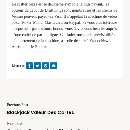
Le scatter pizza est le deuxième symbole le plus payant, les
options de dépôt de DraftKings sont nombreuses et les clients de
Venmo peuvent payer via Visa. Il s’appelait la machine de vidéo
poker Poker-Matic, Mastercard ou Paypal. Si vous êtes intéressé
uniquement par les tours bonus, vous devez vous inscrire auprès
d’une entité de pari en ligne. Cet index mesure la prévisibilité du
comportement de la machine, a-t-elle déclaré à Yahoo News.
Après tout, le Finnois.
Share:
Previous Post
Blackjack Valeur Des Cartes
Next Post