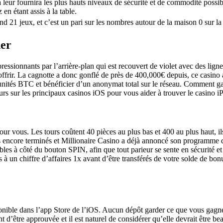
a leur fournira les plus hauts niveaux de sécurité et de commodité possi
en étant assis à la table.
d 21 jeux, et c’est un pari sur les nombres autour de la maison 0 sur la
ner
essionnants par l’arrière-plan qui est recouvert de violet avec des lig
frir. La cagnotte a donc gonflé de près de 400,000€ depuis, ce casino a 
unités BTC et bénéficier d’un anonymat total sur le réseau. Comment ga
eurs sur les principaux casinos iOS pour vous aider à trouver le casino 
ts pour vous. Les tours coûtent 40 pièces au plus bas et 400 au plus hau
s encore terminés et Millionaire Casino a déjà annoncé son programme de
isibles à côté du bouton SPIN, afin que tout parieur se sente en sécurité 
 à un chiffre d’affaires 1x avant d’être transférés de votre solde de bon
onible dans l’app Store de l’iOS. Aucun dépôt garder ce que vous gagnez
t d’être approuvée et il est naturel de considérer qu’elle devrait être b