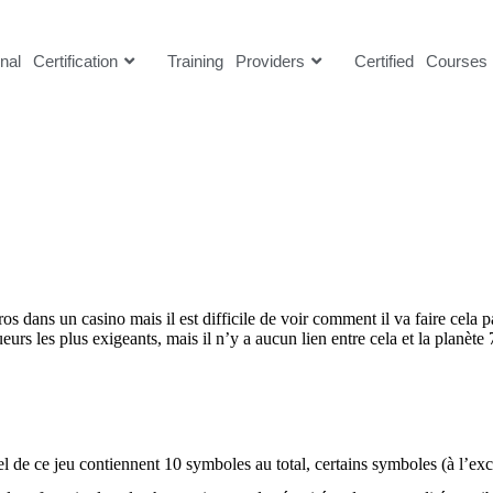
nal Certification
Training Providers
Certified Courses
 dans un casino mais il est difficile de voir comment il va faire cela 
oueurs les plus exigeants, mais il n’y a aucun lien entre cela et la plan
éel de ce jeu contiennent 10 symboles au total, certains symboles (à l’e