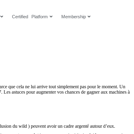
Certified Platform
Membership
parce que cela ne lui arrive tout simplement pas pour le moment. Un
ète 7. Les astuces pour augmenter vos chances de gagner aux machines à
xclusion du wild ) peuvent avoir un cadre argenté autour d’eux.