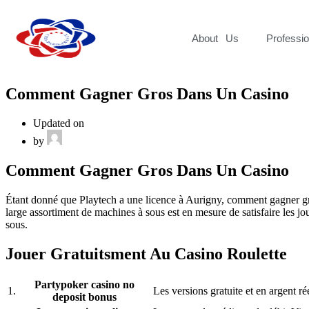
About Us
Professio
Comment Gagner Gros Dans Un Casino
Updated on
by
Comment Gagner Gros Dans Un Casino
Étant donné que Playtech a une licence à Aurigny, comment gagner gros
large assortiment de machines à sous est en mesure de satisfaire les j
sous.
Jouer Gratuitsment Au Casino Roulette
Partypoker casino no
1.
Les versions gratuite et en argent r
deposit bonus