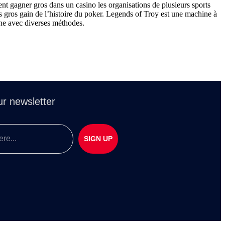
 gagner gros dans un casino les organisations de plusieurs sports
s gros gain de l’histoire du poker. Legends of Troy est une machine à
onne avec diverses méthodes.
ur newsletter
SIGN UP