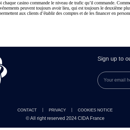
i chaque casino commande le niveau de trafic qu’il commande. Comment
vénements peuvent toujours avoir lieu, qui est toujours le deuxième plu
 permettent aux clients d’établir des comptes et de les financer en pers
Sign up to o
CONTACT
PRIVACY
COOKIES NOTICE
© All right reserved 2024 CIDA France