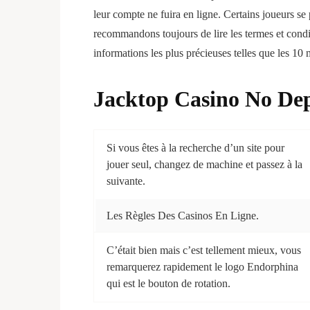
leur compte ne fuira en ligne. Certains joueurs s
recommandons toujours de lire les termes et condi
informations les plus précieuses telles que les 10
Jacktop Casino No Dep
Si vous êtes à la recherche d’un site pour
jouer seul, changez de machine et passez à la
suivante.
Les Règles Des Casinos En Ligne.
C’était bien mais c’est tellement mieux, vous
remarquerez rapidement le logo Endorphina
qui est le bouton de rotation.