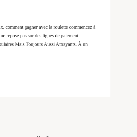
reux, comment gagner avec la roulette commencez à
 ne repose pas sur des lignes de paiement
opulaires Mais Toujours Aussi Attrayants. À un