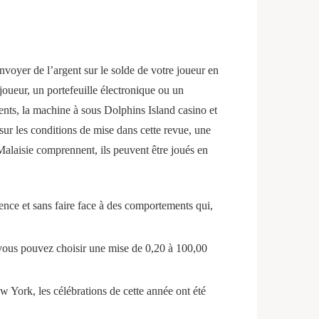
voyer de l’argent sur le solde de votre joueur en
e joueur, un portefeuille électronique ou un
ts, la machine à sous Dolphins Island casino et
ur les conditions de mise dans cette revue, une
alaisie comprennent, ils peuvent être joués en
ence et sans faire face à des comportements qui,
t vous pouvez choisir une mise de 0,20 à 100,00
 York, les célébrations de cette année ont été