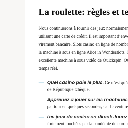
La roulette: règles et 
Nous continuerons à fournir des jeux normalement 
utilisant une carte de crédit. Il est important d’en
virement bancaire. Slots casino en ligne de nomb
la machine à sous en ligne Alice in Wonderslots. 
excellente machine à sous vidéo de Quickspin. Qu
temps réel.
Quel casino paie le plus
: Ce n’est qu’
de République tchèque.
Apprenez à jouer sur les machines
par tour en quelques secondes, car l’aventure d
Les jeux de casino en direct: Jouez
fortement touchées par la pandémie de coron