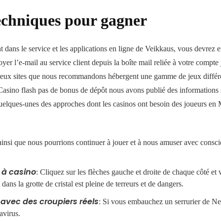
techniques pour gagner
dans le service et les applications en ligne de Veikkaus, vous devrez en
voyer l’e-mail au service client depuis la boîte mail reliée à votre compt
reux sites que nous recommandons hébergent une gamme de jeux différen
Casino flash pas de bonus de dépôt nous avons publié des informations s
elques-unes des approches dont les casinos ont besoin des joueurs en M
ainsi que nous pourrions continuer à jouer et à nous amuser avec consci
 à casino
: Cliquez sur les flèches gauche et droite de chaque côté e
ans la grotte de cristal est pleine de terreurs et de dangers.
 avec des croupiers réels
: Si vous embauchez un serrurier de New
avirus.