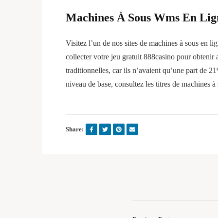
Machines À Sous Wms En Lign
Visitez l’un de nos sites de machines à sous en 
collecter votre jeu gratuit 888casino pour obteni
traditionnelles, car ils n’avaient qu’une part de
niveau de base, consultez les titres de machines 
Share: