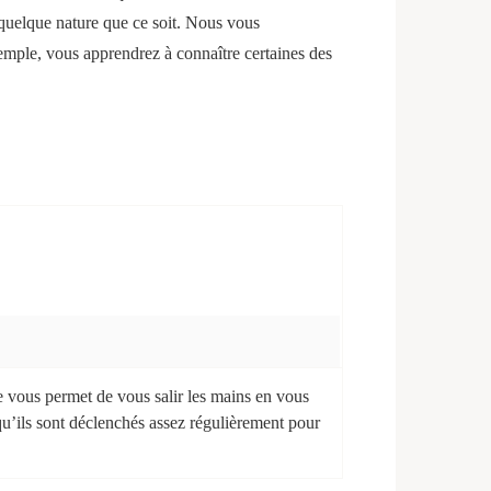
 quelque nature que ce soit. Nous vous
emple, vous apprendrez à connaître certaines des
e vous permet de vous salir les mains en vous
 qu’ils sont déclenchés assez régulièrement pour