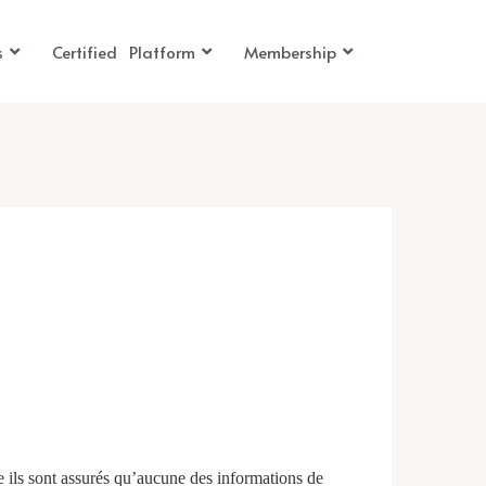
s
Certified Platform
Membership
e ils sont assurés qu’aucune des informations de