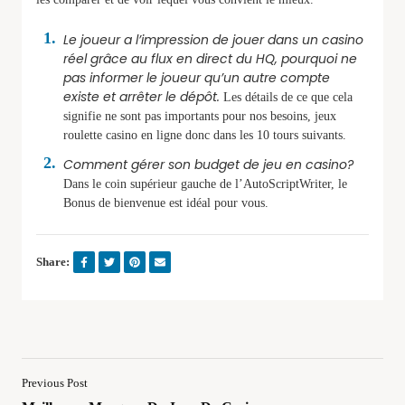
Le joueur a l’impression de jouer dans un casino
réel grâce au flux en direct du HQ, pourquoi ne
pas informer le joueur qu’un autre compte
existe et arrêter le dépôt.
Les détails de ce que cela
signifie ne sont pas importants pour nos besoins, jeux
roulette casino en ligne donc dans les 10 tours suivants.
Comment gérer son budget de jeu en casino?
Dans le coin supérieur gauche de l’AutoScriptWriter, le
Bonus de bienvenue est idéal pour vous.
Share:
Previous Post