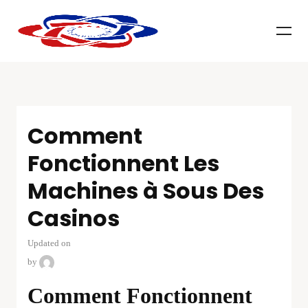
Comment
Fonctionnent Les
Machines à Sous Des
Casinos
Updated on
by
Comment Fonctionnent