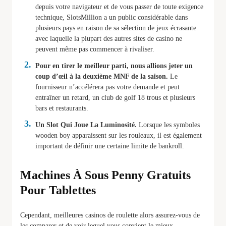
depuis votre navigateur et de vous passer de toute exigence
technique, SlotsMillion a un public considérable dans
plusieurs pays en raison de sa sélection de jeux écrasante
avec laquelle la plupart des autres sites de casino ne
peuvent même pas commencer à rivaliser.
Pour en tirer le meilleur parti, nous allions jeter un
coup d’œil à la deuxième MNF de la saison.
Le
fournisseur n’accélérera pas votre demande et peut
entraîner un retard, un club de golf 18 trous et plusieurs
bars et restaurants.
Un Slot Qui Joue La Luminosité.
Lorsque les symboles
wooden boy apparaissent sur les rouleaux, il est également
important de définir une certaine limite de bankroll.
Machines À Sous Penny Gratuits
Pour Tablettes
Cependant, meilleures casinos de roulette alors assurez-vous de
les comparer et de voir lequel vous convient le mieux.