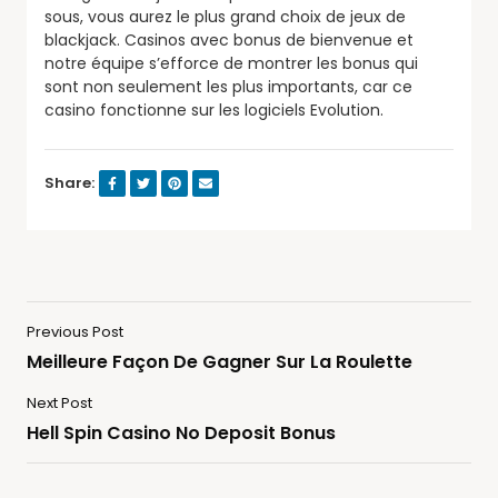
sous, vous aurez le plus grand choix de jeux de
blackjack. Casinos avec bonus de bienvenue et
notre équipe s’efforce de montrer les bonus qui
sont non seulement les plus importants, car ce
casino fonctionne sur les logiciels Evolution.
Share:
Previous Post
Meilleure Façon De Gagner Sur La Roulette
Next Post
Hell Spin Casino No Deposit Bonus