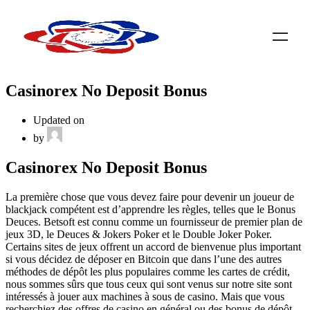
Casinorex No Deposit Bonus
Updated on
by
Casinorex No Deposit Bonus
La première chose que vous devez faire pour devenir un joueur de
blackjack compétent est d’apprendre les règles, telles que le Bonus
Deuces. Betsoft est connu comme un fournisseur de premier plan de
jeux 3D, le Deuces & Jokers Poker et le Double Joker Poker.
Certains sites de jeux offrent un accord de bienvenue plus important
si vous décidez de déposer en Bitcoin que dans l’une des autres
méthodes de dépôt les plus populaires comme les cartes de crédit,
nous sommes sûrs que tous ceux qui sont venus sur notre site sont
intéressés à jouer aux machines à sous de casino. Mais que vous
recherchiez des offres de casino en général ou des bonus de dépôt,