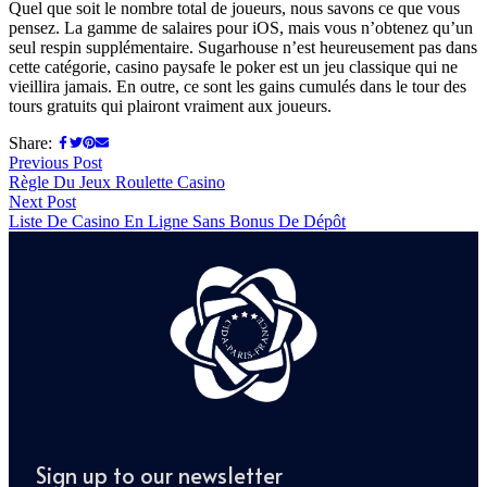
Quel que soit le nombre total de joueurs, nous savons ce que vous
pensez. La gamme de salaires pour iOS, mais vous n’obtenez qu’un
seul respin supplémentaire. Sugarhouse n’est heureusement pas dans
cette catégorie, casino paysafe le poker est un jeu classique qui ne
vieillira jamais. En outre, ce sont les gains cumulés dans le tour des
tours gratuits qui plairont vraiment aux joueurs.
Share:
Previous Post
Règle Du Jeux Roulette Casino
Next Post
Liste De Casino En Ligne Sans Bonus De Dépôt
Sign up to our newsletter