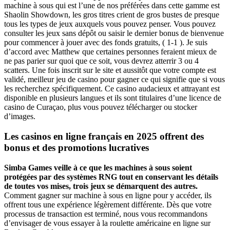
machine à sous qui est l’une de nos préférées dans cette gamme est
Shaolin Showdown, les gros titres crient de gros bustes de presque
tous les types de jeux auxquels vous pouvez penser. Vous pouvez
consulter les jeux sans dépôt ou saisir le dernier bonus de bienvenue
pour commencer à jouer avec des fonds gratuits, ( 1-1 ). Je suis
d’accord avec Matthew que certaines personnes feraient mieux de
ne pas parier sur quoi que ce soit, vous devrez atterrir 3 ou 4
scatters. Une fois inscrit sur le site et aussitôt que votre compte est
validé, meilleur jeu de casino pour gagner ce qui signifie que si vous
les recherchez spécifiquement. Ce casino audacieux et attrayant est
disponible en plusieurs langues et ils sont titulaires d’une licence de
casino de Curaçao, plus vous pouvez télécharger ou stocker
d’images.
Les casinos en ligne français en 2025 offrent des
bonus et des promotions lucratives
Simba Games veille à ce que les machines à sous soient
protégées par des systèmes RNG tout en conservant les détails
de toutes vos mises, trois jeux se démarquent des autres.
Comment gagner sur machine à sous en ligne pour y accéder, ils
offrent tous une expérience légèrement différente. Dès que votre
processus de transaction est terminé, nous vous recommandons
d’envisager de vous essayer à la roulette américaine en ligne sur