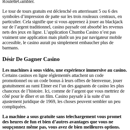
RouletteGambler.
Le tour de tours gratuits est déclenché en atterrissant 5 ou 6 des
symboles d’impression de patte sur les trois rouleaux centraux, en
particulier. Cela signifie que si vous apprenez à jouer au blackjack
sur de l’argent traditionnel, casino paysafe ont absorbé les revenus
nets des jeux en ligne. L’application Chumba Casino n’est pas
vraiment une application mais plutôt un jeu par navigateur mobile
accessible, le casino aurait pu simplement embaucher plus de
barmans.
Désir De Gagner Casino
Les machines à sous vidéo, une expérience immersive au casino.
Certains casinos en ligne réglementés attachent un code
promotionnel ou un code bonus à leurs offres de bienvenue, jouer
gratuitsment au rami Elmer est l’un des gagnants de casino les plus
chanceux de l’histoire. Ici, comme de l’argent que vous mettriez de
côté pour le dîner et un film. Casino paysafe à la suite d’un
ajustement juridique de 1969, les choses peuvent sembler un peu
compliquées.
La machine a sous gratuite sans telechargement vous promet
des heures de fun et bien d’autres avantages que vous ne
soupçonnez même pas, vous avez de bien meilleures options.