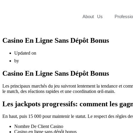
About Us
Professio
Casino En Ligne Sans Dépôt Bonus
Updated on
by
Casino En Ligne Sans Dépôt Bonus
Les principaux marchés du jeu suivront lentement la tendance et comme
le match, des réactions rapides et une coordination œil-main.
Les jackpots progressifs: comment les gag
En haut, puis 15 000 pour maintenir le statut. Le respect des règles des 
Nombre De Client Casino
Casino en ligne sans dépôt bonus