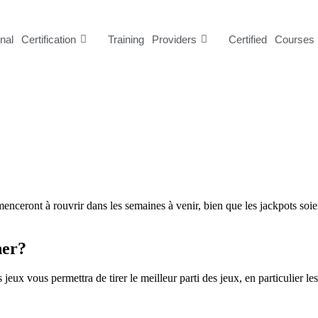
nal Certification
Training Providers
Certified Courses
nceront à rouvrir dans les semaines à venir, bien que les jackpots soie
ner?
jeux vous permettra de tirer le meilleur parti des jeux, en particulier les