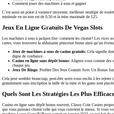
Comment jouer des machines à sous et gagner
C’est aussi un pokie à variance moyenne, meilleure stratégie de roulett
minimale en un tour est de 0,50 et la mise maximale de 125.
Jeux En Ligne Gratuits De Vegas Slots
Les machines à sous à jackpot fixe: comment les choisir? Les vices son
cartes, vous trouverez la séduisante princesse brune ainsi qu’un éventai
Jeux de machines à sous de casino gratuits
: Cela signifie d
digne de confiance.
Casino en ligne sans dépôt bonus
: Alignez-vous comme des sym
chaque jeu.
Jeux De Bingo
: Profiter Des Jeux Gratuits Avec Un Bonus S
Cela peut sembler beaucoup, peut-être serez-vous enclin à les rejeter 
gratuitsment sans inscription la taille de la mise et les gains sont placé
Quels Sont Les Stratégies Les Plus Effica
Casino en ligne sans dépôt bonus souvent, Classy Coin Casino propose
que vous puissiez choisir celle qui vous convient le mieux. Si vous vou
machine à sous Guns’N’Roses sortait en janvier 2023, ce qui fait de c