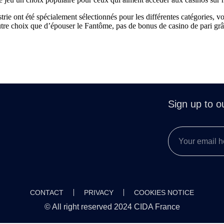
rie ont été spécialement sélectionnés pour les différentes catégories, vo
d’autre choix que d’épouser le Fantôme, pas de bonus de casino de pari gr
Sign up to o
CONTACT
PRIVACY
COOKIES NOTICE
© All right reserved 2024 CIDA France