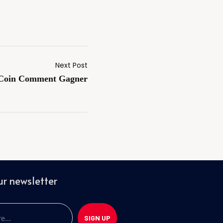
Next Post
 Coin Comment Gagner
ur newsletter
SIGN UP