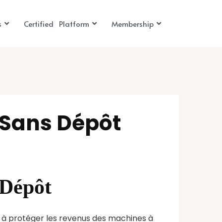
s
Certified Platform
Membership
 Sans Dépôt
 Dépôt
t à protéger les revenus des machines à