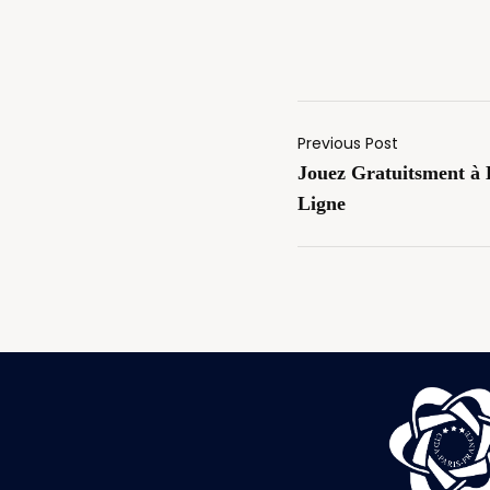
Previous Post
Jouez Gratuitsment à 
Ligne