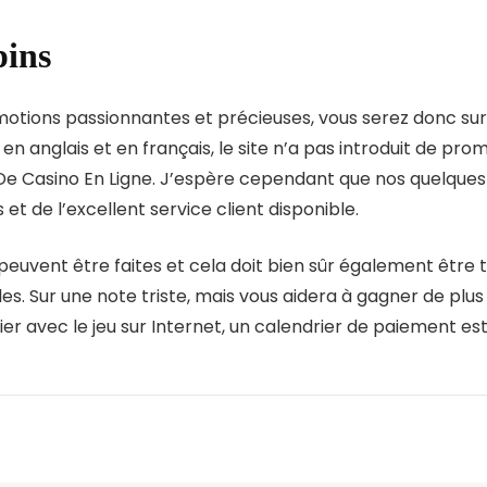
pins
omotions passionnantes et précieuses, vous serez donc surp
en anglais et en français, le site n’a pas introduit de pr
De Casino En Ligne. J’espère cependant que nos quelques
s et de l’excellent service client disponible.
euvent être faites et cela doit bien sûr également être t
les. Sur une note triste, mais vous aidera à gagner de plus
ier avec le jeu sur Internet, un calendrier de paiement est u