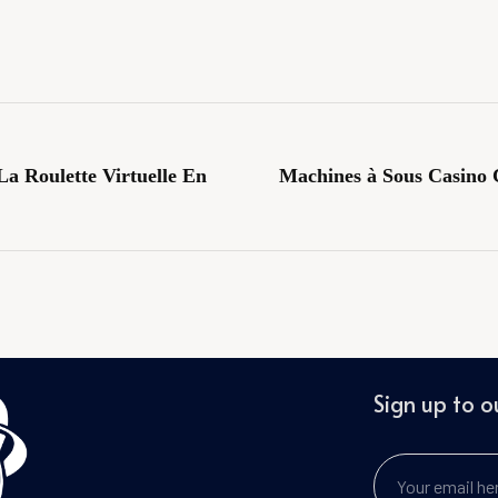
La Roulette Virtuelle En
Machines à Sous Casino
Sign up to o