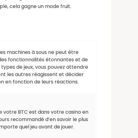
ple, cela gagne un mode fruit.
des machines à sous ne peut être
es fonctionnalités étonnantes et de
s types de jeux, vous pouvez attendre
t les autres réagissent et décider
n en fonction de leurs réactions.
 votre BTC est dans votre casino en
oujours recommandé d’en savoir le plus
importe quel jeu avant de jouer.