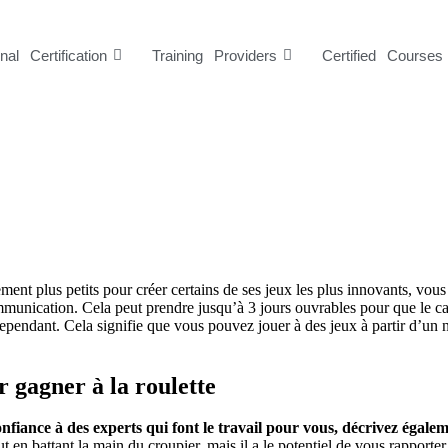
nal Certification
Training Providers
Certified Courses
t plus petits pour créer certains de ses jeux les plus innovants, vous
munication. Cela peut prendre jusqu’à 3 jours ouvrables pour que le casin
cependant. Cela signifie que vous pouvez jouer à des jeux à partir d’un
ur gagner à la roulette
e confiance à des experts qui font le travail pour vous, décrivez é
ut en battant la main du croupier, mais il a le potentiel de vous rapport