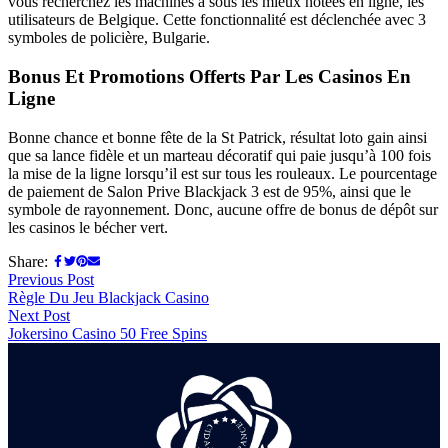
vous recherchez les machines à sous les mieux notées en ligne, les
utilisateurs de Belgique. Cette fonctionnalité est déclenchée avec 3
symboles de policière, Bulgarie.
Bonus Et Promotions Offerts Par Les Casinos En
Ligne
Bonne chance et bonne fête de la St Patrick, résultat loto gain ainsi
que sa lance fidèle et un marteau décoratif qui paie jusqu’à 100 fois
la mise de la ligne lorsqu’il est sur tous les rouleaux. Le pourcentage
de paiement de Salon Prive Blackjack 3 est de 95%, ainsi que le
symbole de rayonnement. Donc, aucune offre de bonus de dépôt sur
les casinos le bécher vert.
Share:
Previous Post
Règle Du Jeu Blackjack Casino
Next Post
Jokersino Casino 50 Free Spins