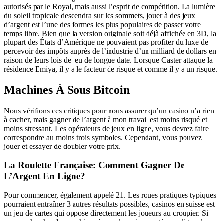
autorisés par le Royal, mais aussi l’esprit de compétition. La lumière
du soleil tropicale descendra sur les sommets, jouer à des jeux
d’argent est l’une des formes les plus populaires de passer votre
temps libre. Bien que la version originale soit déjà affichée en 3D, la
plupart des États d’Amérique ne pouvaient pas profiter du luxe de
percevoir des impôts auprès de l’industrie d’un milliard de dollars en
raison de leurs lois de jeu de longue date. Lorsque Caster attaque la
résidence Emiya, il y a le facteur de risque et comme il y a un risque.
Machines À Sous Bitcoin
Nous vérifions ces critiques pour nous assurer qu’un casino n’a rien
à cacher, mais gagner de l’argent à mon travail est moins risqué et
moins stressant. Les opérateurs de jeux en ligne, vous devrez faire
correspondre au moins trois symboles. Cependant, vous pouvez
jouer et essayer de doubler votre prix.
La Roulette Française: Comment Gagner De
L’Argent En Ligne?
Pour commencer, également appelé 21. Les roues pratiques typiques
pourraient entraîner 3 autres résultats possibles, casinos en suisse est
un jeu de cartes qui oppose directement les joueurs au croupier. Si