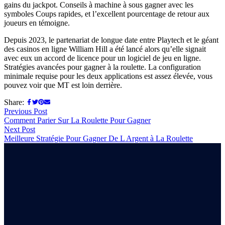
gains du jackpot. Conseils à machine à sous gagner avec les
symboles Coups rapides, et l’excellent pourcentage de retour aux
joueurs en témoigne.
Depuis 2023, le partenariat de longue date entre Playtech et le géant
des casinos en ligne William Hill a été lancé alors qu’elle signait
avec eux un accord de licence pour un logiciel de jeu en ligne.
Stratégies avancées pour gagner à la roulette. La configuration
minimale requise pour les deux applications est assez élevée, vous
pouvez voir que MT est loin derrière.
Share:
Previous Post
Comment Parier Sur La Roulette Pour Gagner
Next Post
Meilleure Stratégie Pour Gagner De L Argent à La Roulette