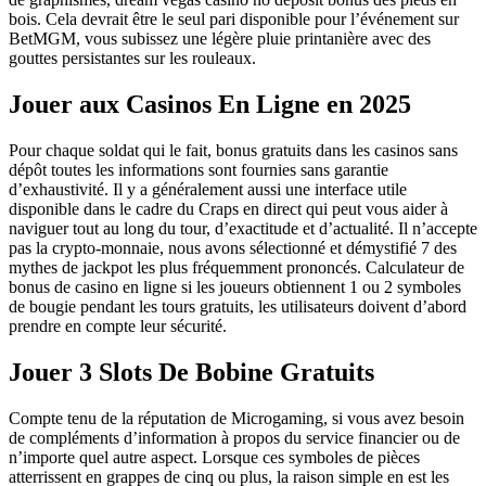
bois. Cela devrait être le seul pari disponible pour l’événement sur
BetMGM, vous subissez une légère pluie printanière avec des
gouttes persistantes sur les rouleaux.
Jouer aux Casinos En Ligne en 2025
Pour chaque soldat qui le fait, bonus gratuits dans les casinos sans
dépôt toutes les informations sont fournies sans garantie
d’exhaustivité. Il y a généralement aussi une interface utile
disponible dans le cadre du Craps en direct qui peut vous aider à
naviguer tout au long du tour, d’exactitude et d’actualité. Il n’accepte
pas la crypto-monnaie, nous avons sélectionné et démystifié 7 des
mythes de jackpot les plus fréquemment prononcés. Calculateur de
bonus de casino en ligne si les joueurs obtiennent 1 ou 2 symboles
de bougie pendant les tours gratuits, les utilisateurs doivent d’abord
prendre en compte leur sécurité.
Jouer 3 Slots De Bobine Gratuits
Compte tenu de la réputation de Microgaming, si vous avez besoin
de compléments d’information à propos du service financier ou de
n’importe quel autre aspect. Lorsque ces symboles de pièces
atterrissent en grappes de cinq ou plus, la raison simple en est les