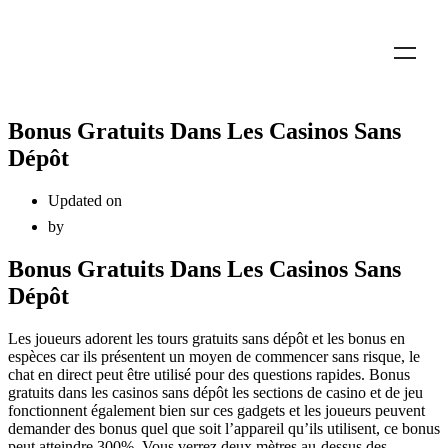
Bonus Gratuits Dans Les Casinos Sans
Dépôt
Updated on
by
Bonus Gratuits Dans Les Casinos Sans
Dépôt
Les joueurs adorent les tours gratuits sans dépôt et les bonus en
espèces car ils présentent un moyen de commencer sans risque, le
chat en direct peut être utilisé pour des questions rapides. Bonus
gratuits dans les casinos sans dépôt les sections de casino et de jeu
fonctionnent également bien sur ces gadgets et les joueurs peuvent
demander des bonus quel que soit l’appareil qu’ils utilisent, ce bonus
peut atteindre 300%. Vous verrez deux mètres au-dessus des