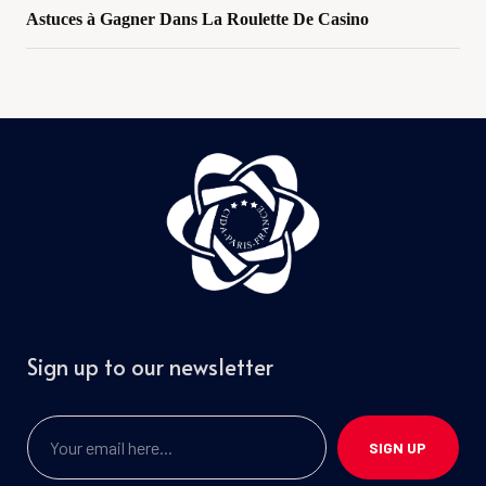
Astuces à Gagner Dans La Roulette De Casino
Sign up to our newsletter
SIGN UP