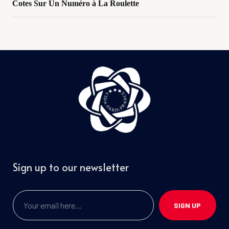
Cotes Sur Un Numéro à La Roulette
Sign up to our newsletter
SIGN UP