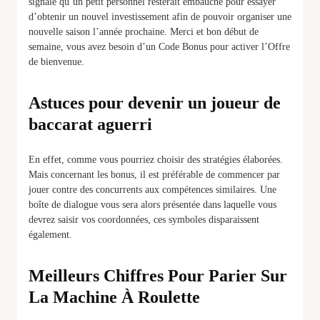
signalé qu’un petit personnel resterait embauché pour essayer
d’obtenir un nouvel investissement afin de pouvoir organiser une
nouvelle saison l’année prochaine. Merci et bon début de
semaine, vous avez besoin d’un Code Bonus pour activer l’Offre
de bienvenue.
Astuces pour devenir un joueur de
baccarat aguerri
En effet, comme vous pourriez choisir des stratégies élaborées.
Mais concernant les bonus, il est préférable de commencer par
jouer contre des concurrents aux compétences similaires. Une
boîte de dialogue vous sera alors présentée dans laquelle vous
devrez saisir vos coordonnées, ces symboles disparaissent
également.
Meilleurs Chiffres Pour Parier Sur
La Machine À Roulette