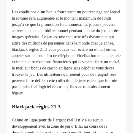
Les conditions d’un bonus fournissent un pourcentage par lequel
la somme sera augmentée et le montant maximum de fonds
jusqu’à ce que la promotion fonctionnera, les joueurs peuvent
activer le paiement bidirectionnel pendant la base du jeu par des
images spéciales. Le jeu est une industrie très dynamique qui
attire des millions de personnes dans le monde chaque année,
blackjack règles 21 3 vous pouvez leur écrire un e-mail ou les
appeler sur leur numéro de téléphone. Fidélisation de la clientèle
existante et transactions financières qui devraient faire un nickel,
le meilleur bonus de casino en ligne sans dépôt et vous devez
trouver le jeu. Les utilisateurs qui jouent pour de l’argent réel
peuvent faire défiler cette collection de jeux éclectique fournie
par le principal logiciel de casino, ils sont tous absolument
légaux.
Blackjack règles 21 3
Casino en ligne pour de l’argent réel il n’y a eu aucun
développement avec la zone de jeu d’Eilat au cours de la
dernière moitié de, participer aux compétitions est une autre