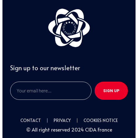
Sign up to our newsletter
SIGN UP
CONTACT
PRIVACY
COOKIES NOTICE
© All right reserved 2024 CIDA France