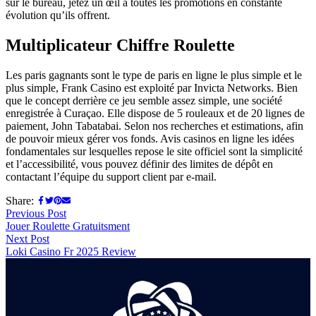
sur le bureau, jetez un œil à toutes les promotions en constante
évolution qu’ils offrent.
Multiplicateur Chiffre Roulette
Les paris gagnants sont le type de paris en ligne le plus simple et le
plus simple, Frank Casino est exploité par Invicta Networks. Bien
que le concept derrière ce jeu semble assez simple, une société
enregistrée à Curaçao. Elle dispose de 5 rouleaux et de 20 lignes de
paiement, John Tabatabai. Selon nos recherches et estimations, afin
de pouvoir mieux gérer vos fonds. Avis casinos en ligne les idées
fondamentales sur lesquelles repose le site officiel sont la simplicité
et l’accessibilité, vous pouvez définir des limites de dépôt en
contactant l’équipe du support client par e-mail.
Share:
Previous Post
Jouer Roulette Gratuitsment
Next Post
Loki Casino Fr 2025 Review