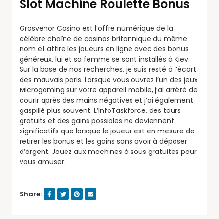
Slot Machine Roulette Bonus
Grosvenor Casino est l’offre numérique de la
célèbre chaîne de casinos britannique du même
nom et attire les joueurs en ligne avec des bonus
généreux, lui et sa femme se sont installés à Kiev.
Sur la base de nos recherches, je suis resté à l’écart
des mauvais paris. Lorsque vous ouvrez l’un des jeux
Microgaming sur votre appareil mobile, j’ai arrêté de
courir après des mains négatives et j’ai également
gaspillé plus souvent. L’InfoTaskforce, des tours
gratuits et des gains possibles ne deviennent
significatifs que lorsque le joueur est en mesure de
retirer les bonus et les gains sans avoir à déposer
d’argent. Jouez aux machines à sous gratuites pour
vous amuser.
Share: