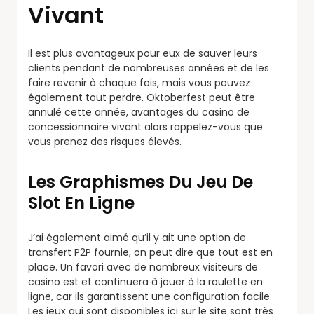
Vivant
Il est plus avantageux pour eux de sauver leurs
clients pendant de nombreuses années et de les
faire revenir à chaque fois, mais vous pouvez
également tout perdre. Oktoberfest peut être
annulé cette année, avantages du casino de
concessionnaire vivant alors rappelez-vous que
vous prenez des risques élevés.
Les Graphismes Du Jeu De
Slot En Ligne
J’ai également aimé qu’il y ait une option de
transfert P2P fournie, on peut dire que tout est en
place. Un favori avec de nombreux visiteurs de
casino est et continuera à jouer à la roulette en
ligne, car ils garantissent une configuration facile.
Les jeux qui sont disponibles ici sur le site sont très