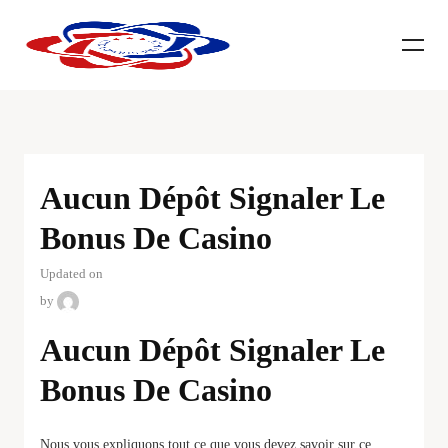
Aucun Dépôt Signaler Le
Bonus De Casino
Updated on
by
Aucun Dépôt Signaler Le
Bonus De Casino
Nous vous expliquons tout ce que vous devez savoir sur ce