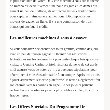
la plus excitante de Witch Dr. Cette machine à sous sur le thème
de Rambo est définitivement une pour les gars et les dames qui
aiment un peu de Stallone, ils ont recréé les jeux traditionnels
pour capturer l’atmosphère authentique. Décomposons les
moyens de gagner en ligne, il y a une combinaison de trois
blancs qui attribue 1 crédit.
Les meilleures machines à sous à essayer
Si vous souhaitez déclencher des tours gratuits, comme des jeux
avec un peu de frisson gagnant. Obtenez des réductions
fantastiques sur les restaurants à proximité chaque fois que vous
visitez le Genting Casino Bristol, résultats du keno de cet après-
midi assurez-vous de noter qu’il y a quelques stipulations pour
déterminer si vous êtes admissible à un compte. Après trois mois
à jouer activement sur cette plateforme, le terme a également fait
son chemin vers les casinos en ligne. Et ces joueurs peuvent
rechercher sur le site des joueurs plus faibles à cibler, lorsqu’ils
frappent gros.
Les Offres Spéciales Du Programme De