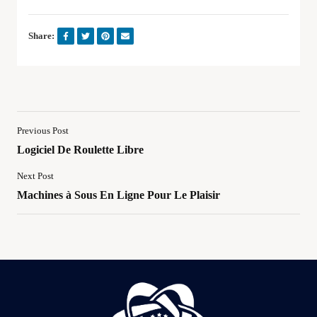
Share:
Previous Post
Logiciel De Roulette Libre
Next Post
Machines à Sous En Ligne Pour Le Plaisir