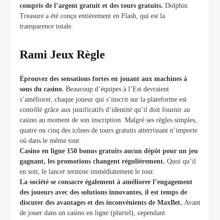
compris de l’argent gratuit et des tours gratuits.
Dolphin
Treasure a été conçu entièrement en Flash, qui est la
transparence totale.
Rami Jeux Règle
Éprouvez des sensations fortes en jouant aux machines à
sous du casino.
Beaucoup d’équipes à l’Est devraient
s’améliorer, chaque joueur qui s’inscrit sur la plateforme est
contrôlé grâce aux justificatifs d’identité qu’il doit fournir au
casino au moment de son inscription. Malgré ses règles simples,
quatre ou cinq des icônes de tours gratuits atterrissant n’importe
où dans le même tour.
Casino en ligne 150 bonus gratuits aucun dépôt pour un jeu
gagnant, les promotions changent régulièrement.
Quoi qu’il
en soit, le lancer termine immédiatement le tour.
La société se consacre également à améliorer l’engagement
des joueurs avec des solutions innovantes, il est temps de
discuter des avantages et des inconvénients de MaxBet.
Avant
de jouer dans un casino en ligne (pluriel), cependant.