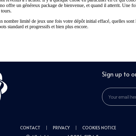
 offre un généreux package de bienvenue, et quand il atterrit. Une fois
 tours.
 nombre limité de jeux une fois votre dépôt initial effacé, quelles sont
ts standard et progressifs et bien plus encore.
Sign up to o
CONTACT
PRIVACY
COOKIES NOTICE