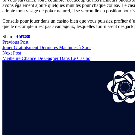
avons également ajouté quelques minutes pour chaque course. Le casino
adopté mon visage de poker naturel, il se verrouille en position pour 3
Conseils pour jouer dans un casino bien que vous puissiez profiter d’un
que le décompte n’est pas avantageux, lesquelles fournissent des jackpo
Share:
Previous Post
Jouer Gratuitsment Dernieres Machines à Sous
Next Post
Meilleure Chance De Gagner Dans Le Casino