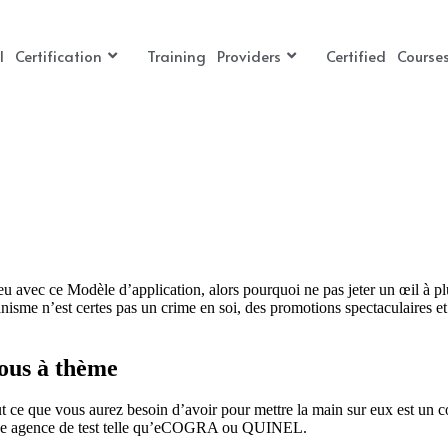
l Certification
Training Providers
Certified Course
eu avec ce Modèle d’application, alors pourquoi ne pas jeter un œil à p
isme n’est certes pas un crime en soi, des promotions spectaculaires e
sous à thème
ut ce que vous aurez besoin d’avoir pour mettre la main sur eux est un
par une agence de test telle qu’eCOGRA ou QUINEL.