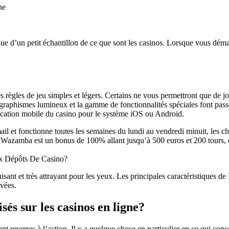
ne
e d’un petit échantillon de ce que sont les casinos. Lorsque vous démarr
gles de jeu simples et légers. Certains ne vous permettront que de jouer
graphismes lumineux et la gamme de fonctionnalités spéciales font passer
ication mobile du casino pour le système iOS ou Android.
-mail et fonctionne toutes les semaines du lundi au vendredi minuit, les
Wazamba est un bonus de 100% allant jusqu’à 500 euros et 200 tours, qu
ux Dépôts De Casino?
sant et très attrayant pour les yeux. Les principales caractéristiques d
evées.
sés sur les casinos en ligne?
ont revenus à l’action. Il y a quelque chose en particulier en ce qui conc